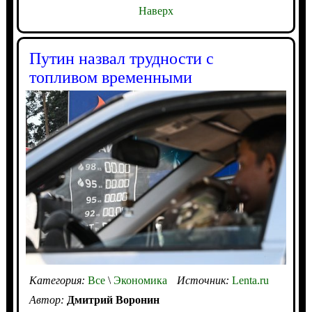
Наверх
Путин назвал трудности с
топливом временными
Категория:
Все
\
Экономика
Источник:
Lenta.ru
Автор:
Дмитрий Воронин