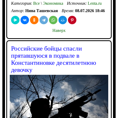
Категория:
Все
\
Экономика
Источник:
Lenta.ru
Автор:
Нина Ташевская
Время:
08.07.2026 18:46
Наверх
Российские бойцы спасли
прятавшуюся в подвале в
Константиновке десятилетнюю
девочку