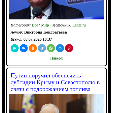
Категория:
Все
\
Мир
Источник:
Lenta.ru
Автор:
Виктория Кондратьева
Время:
08.07.2026 18:37
Наверх
Путин поручил обеспечить
субсидии Крыму и Севастополю в
связи с подорожанием топлива