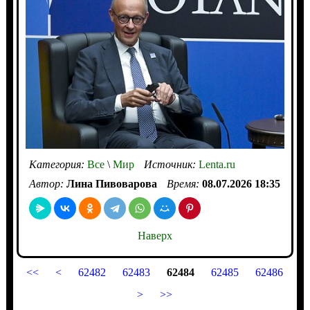
Категория:
Все
\
Мир
Источник:
Lenta.ru
Автор:
Лина Пивоварова
Время:
08.07.2026 18:35
Наверх
<<
<
62482
62483
62484
62485
62486
>
>>