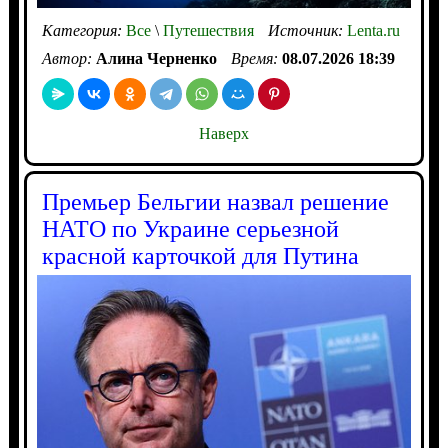
Категория:
Все
\
Путешествия
Источник:
Lenta.ru
Автор:
Алина Черненко
Время:
08.07.2026 18:39
Наверх
Премьер Бельгии назвал решение
НАТО по Украине серьезной
красной карточкой для Путина