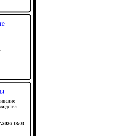
ле
4
ты
щивание
зводства
7.2026 18:03