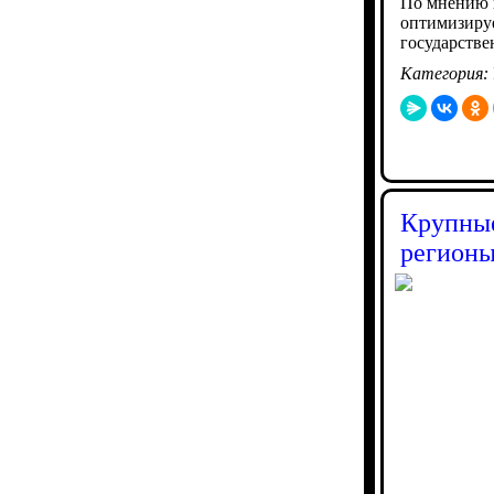
По мнению п
оптимизируе
государстве
Категория:
Крупные
регионы