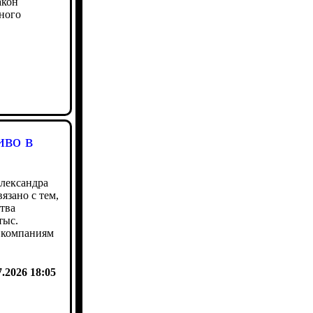
акон
ного
иво в
лександра
язано с тем,
ства
тыс.
 компаниям
7.2026 18:05