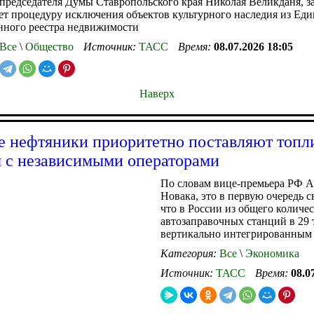
редседателя Думы Ставропольского края Николая Великданя, з
т процедуру исключения объектов культурного наследия из Еди
нного реестра недвижимости
Все
\
Общество
Источник:
ТАСС
Время:
08.07.2026 18:05
Наверх
 нефтяники приоритетно поставляют топл
 с независимыми операторами
По словам вице-премьера РФ А
Новака, это в первую очередь св
что в России из общего количе
автозаправочных станций в 29 
вертикально интегрированным
Категория:
Все
\
Экономика
Источник:
ТАСС
Время:
08.0