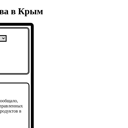
ива в Крым
сообщало,
аправленных
родуктов в