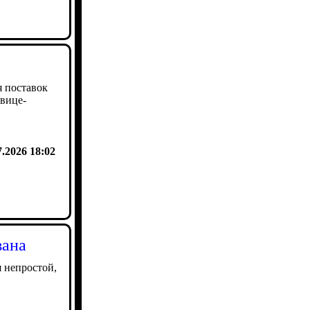
я поставок
 вице-
7.2026 18:02
вана
я непростой,