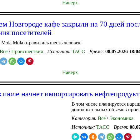
Наверх
м Новгороде кафе закрыли на 70 дней пос
ния посетителей
 Mola Mola отравились шесть человек
Все
\
Происшествия
Источник:
ТАСС
Время:
08.07.2026 18:0
Наверх
в июле начнет импортировать нефтепродук
В том числе планируется нара
дополнительных объемов прои
Категория:
Все
\
Экономика
Источник:
ТАСС
Время:
08.0