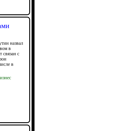
ами
утин назвал
вом в
т связан с
зон
числе в
изнес