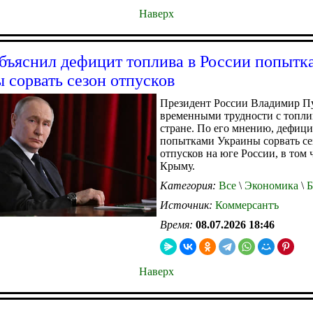
Наверх
бъяснил дефицит топлива в России попытк
 сорвать сезон отпусков
Президент России Владимир П
временными трудности с топли
стране. По его мнению, дефици
попытками Украины сорвать се
отпусков на юге России, в том 
Крыму.
Категория:
Все
\
Экономика
\
Б
Источник:
Коммерсантъ
Время:
08.07.2026 18:46
Наверх