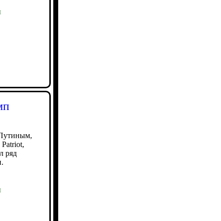
ы
мп
 Путиным,
atriot,
л ряд
.
ы