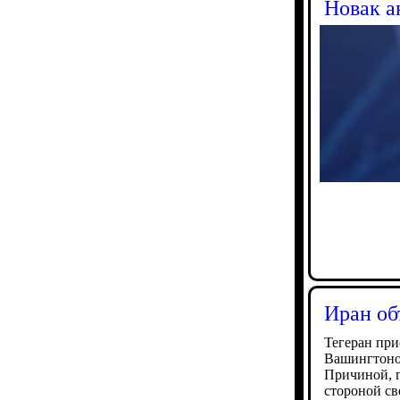
Новак а
Иран об
Тегеран при
Вашингтоно
Причиной, п
стороной св