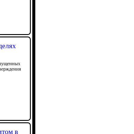
делях
опущенных
тверждения
итом в