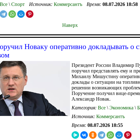
Все
\
Спорт
Источник:
Коммерсантъ
Время:
08.07.2026 18:58
Наверх
оручил Новаку оперативно докладывать о 
вом
Президент России Владимир П
поручил представлять ему и пр
Михаилу Мишустину оператив
доклады о ситуации на топлив
решении возникающих проблем
Поручение получил вице-прем
Александр Новак.
Категория:
Все
\
Экономика
\
Б
Источник:
Коммерсантъ
Время:
08.07.2026 18:55