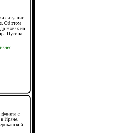
ии ситуации
е. Об этом
др Новак на
ира Путина
изнес
нфликта с
в Иране.
мериканской