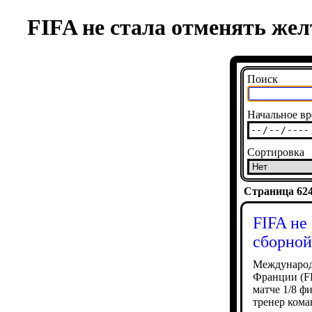
FIFA не стала отменять же
Поиск
Начальное вр
Сортировка
Страница 6249
FIFA не
сборно
Международн
Франции (FF
матче 1/8 ф
тренер ком