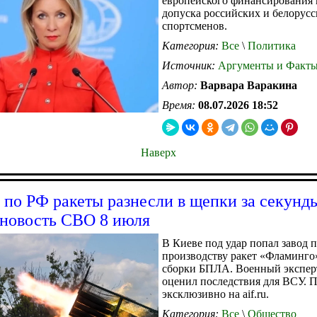
европейского финансирования 
допуска российских и белорус
спортсменов.
Категория:
Все
\
Политика
Источник:
Аргументы и Факт
Автор:
Варвара Варакина
Время:
08.07.2026 18:52
Наверх
по РФ ракеты разнесли в щепки за секунд
 новость СВО 8 июля
В Киеве под удар попал завод 
производству ракет «Фламинго
сборки БПЛА. Военный экспе
оценил последствия для ВСУ. П
эксклюзивно на aif.ru.
Категория:
Все
\
Общество