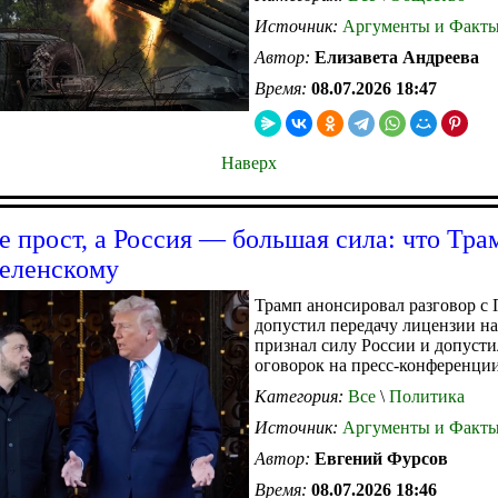
Источник:
Аргументы и Факт
Автор:
Елизавета Андреева
Время:
08.07.2026 18:47
Наверх
е прост, а Россия — большая сила: что Тра
Зеленскому
Трамп анонсировал разговор с
допустил передачу лицензии на P
признал силу России и допусти
оговорок на пресс-конференции
Категория:
Все
\
Политика
Источник:
Аргументы и Факт
Автор:
Евгений Фурсов
Время:
08.07.2026 18:46