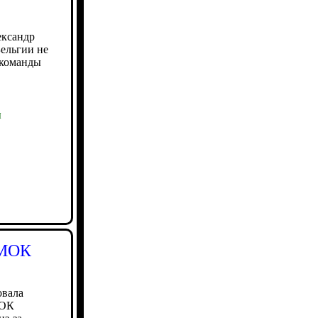
ександр
Бельгии не
 команды
ы
 МОК
овала
МОК