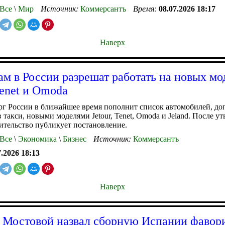
Все
\
Мир
Источник:
Коммерсантъ
Время:
08.07.2026 18:17
Наверх
ам в России разрешат работать на новых мо
Tenet и Omoda
г России в ближайшее время пополнит список автомобилей, д
в такси, новыми моделями Jetour, Tenet, Omoda и Jeland. После у
ительство публикует постановление.
Все
\
Экономика
\
Бизнес
Источник:
Коммерсантъ
7.2026 18:13
Наверх
 Мостовой назвал сборную Испании фавор