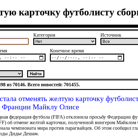
лтую карточку футболисту сб
Категория
Источник
емя
Конечное время
8 из 70146. Всего новостей: 701455.
 стала отменять желтую карточку футболис
й Франции Майклу Олисе
ая федерация футбола (FIFA) отклонила просьбу Федерации фу
F) об отмене желтой карточки, полученной вингером Майклом 
инала чемпионата мира против парагвайцев. Об этом сообщил г
анды Дидье Дешам.