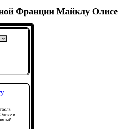
орной Франции Майклу Олисе
ту
тбола
Олисе в
лавный