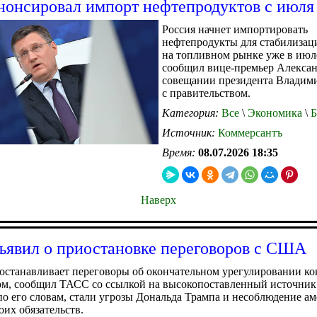
нонсировал импорт нефтепродуктов с июля
Россия начнет импортировать
нефтепродукты для стабилизац
на топливном рынке уже в июл
сообщил вице-премьер Алексан
совещании президента Владим
с правительством.
Категория:
Все
\
Экономика
\
Б
Источник:
Коммерсантъ
Время:
08.07.2026 18:35
Наверх
ъявил о приостановке переговоров с США
останавливает переговоры об окончательном урегулировании ко
м, сообщил ТАСС со ссылкой на высокопоставленный источник 
о его словам, стали угрозы Дональда Трампа и несоблюдение а
оих обязательств.