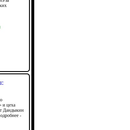
из-за
ских
ы
ы:
по
» и цеха
рт Дандыкин
одробнее -