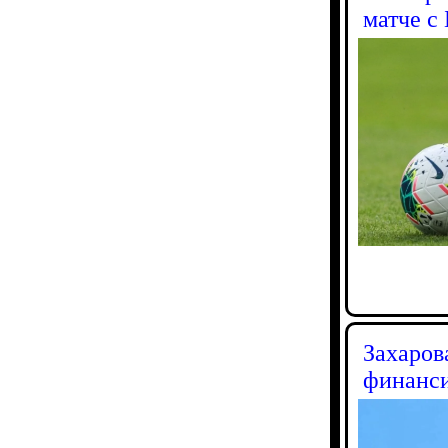
матче с
Захаров
финанс