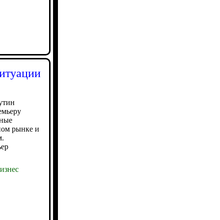
ситуации
утин
емьеру
ные
ном рынке и
.
ьер
изнес