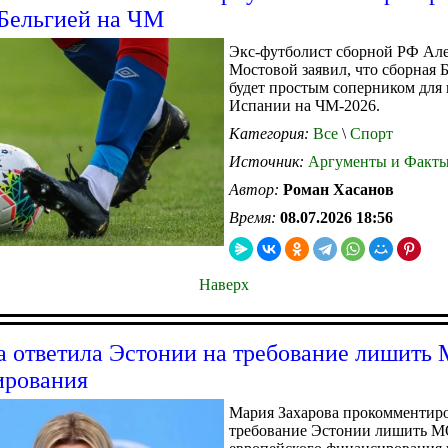
 Бельгией на ЧМ
Экс-футболист сборной РФ Ал
Мостовой заявил, что сборная 
будет простым соперником для
Испании на ЧМ-2026.
Категория:
Все
\
Спорт
Источник:
Аргументы и Факт
Автор:
Роман Хасанов
Время:
08.07.2026 18:56
Наверх
а ответила Эстонии на требование лишить
ирования
Мария Захарова прокомментир
требование Эстонии лишить 