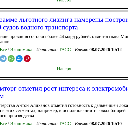
рамме льготного лизинга намерены постро
0 судов водного транспорта
нансирования составит более 44 млрд рублей, отметил глава М
анов
Все
\
Экономика
Источник:
ТАСС
Время:
08.07.2026 19:12
Наверх
торг отметил рост интереса к электромоб
ам
терства Антон Алиханов отметил готовность к дальнейшей лок
 в этих сегментах, например, в использовании тяговых батарей
ого производства
Все
\
Экономика
Источник:
ТАСС
Время:
08.07.2026 19:10