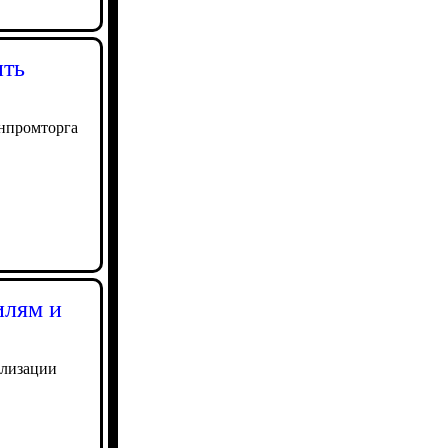
ить
инпромторга
илям и
ализации