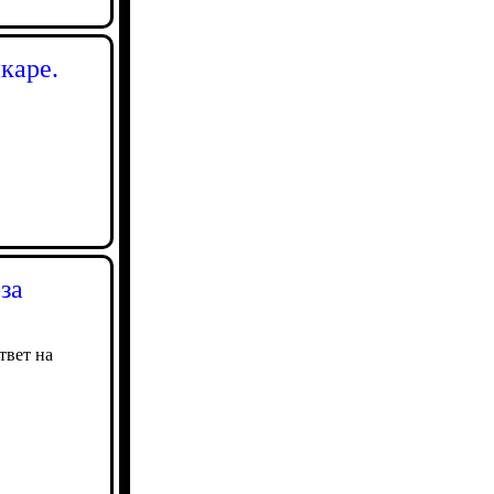
каре.
за
твет на