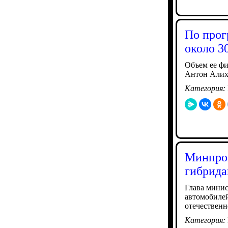
По прог
около 3
Объем ее фи
Антон Алих
Категория:
Минпром
гибрид
Глава минис
автомобилей
отечественн
Категория: