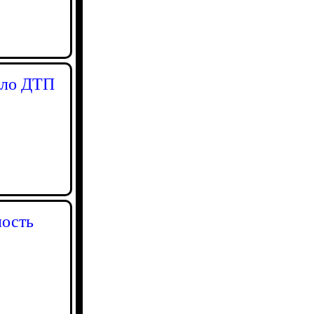
шло ДТП
ность