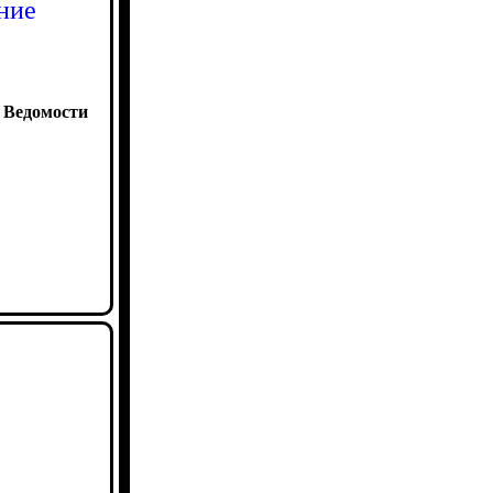
ние
:
Ведомости