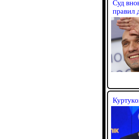
Суд вно
правил 
Куртуко