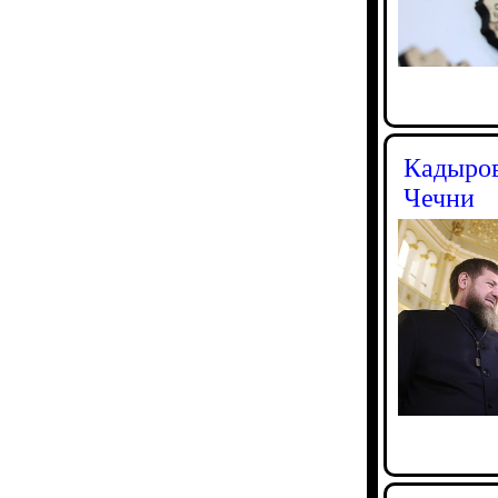
Кадыров
Чечни