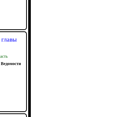
 главы
асть
:
Ведомости