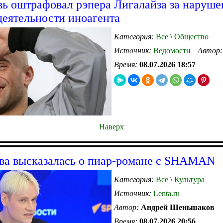
вь оштрафовал рэпера Лигалайза за наруше
деятельности иноагента
Категория:
Все
\
Общество
Источник:
Ведомости
Автор
Время:
08.07.2026 18:57
Наверх
ва высказалась о пиар-романе с SHAMAN
Категория:
Все
\
Культура
Источник:
Lenta.ru
Автор:
Андрей Шеньшаков
Время:
08.07.2026 20:56