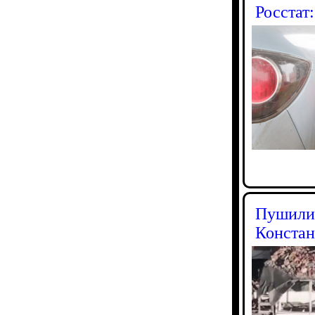
Росстат
Пушилин
Констан