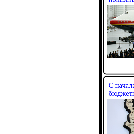
С начал
бюджетн