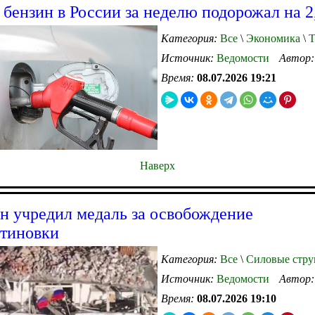
: бензин в России за неделю подорожал на 
Категория:
Все
\
Экономика
\
Т
Источник:
Ведомости
Автор
Время:
08.07.2026 19:21
Наверх
 учредил медаль за освобождение
тиновки
Категория:
Все
\
Силовые стру
Источник:
Ведомости
Автор
Время:
08.07.2026 19:10