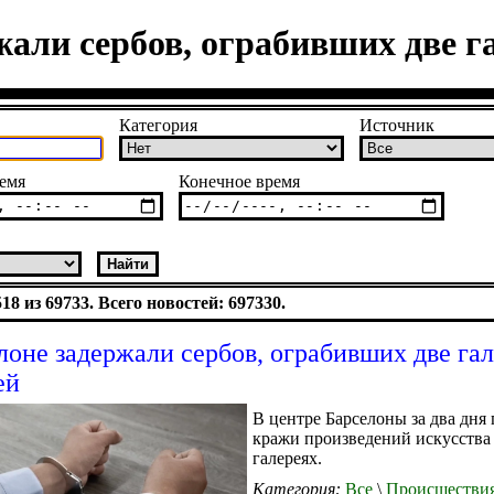
жали сербов, ограбивших две га
Категория
Источник
емя
Конечное время
8 из 69733. Всего новостей: 697330.
лоне задержали сербов, ограбивших две гал
ей
В центре Барселоны за два дня
кражи произведений искусства
галереях.
Категория:
Все
\
Происшестви