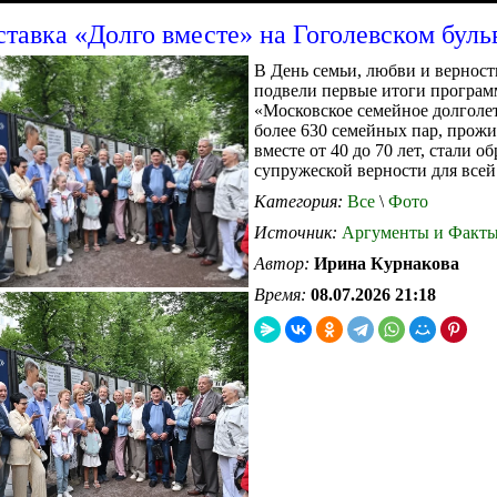
тавка «Долго вместе» на Гоголевском буль
В День семьи, любви и верност
подвели первые итоги програ
«Московское семейное долголет
более 630 семейных пар, прож
вместе от 40 до 70 лет, стали о
супружеской верности для всей
Категория:
Все
\
Фото
Источник:
Аргументы и Факт
Автор:
Ирина Курнакова
Время:
08.07.2026 21:18