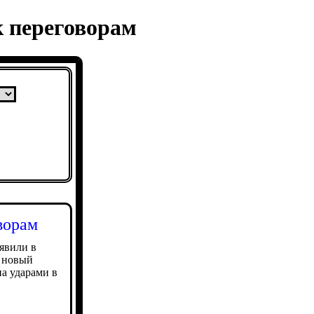
 переговорам
ворам
явили в
а новый
а ударами в