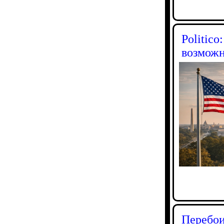
Politic
возможн
Перебои