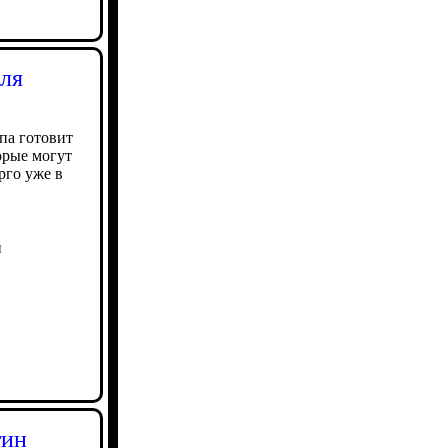
для
па готовит
орые могут
рго уже в
ы
тин