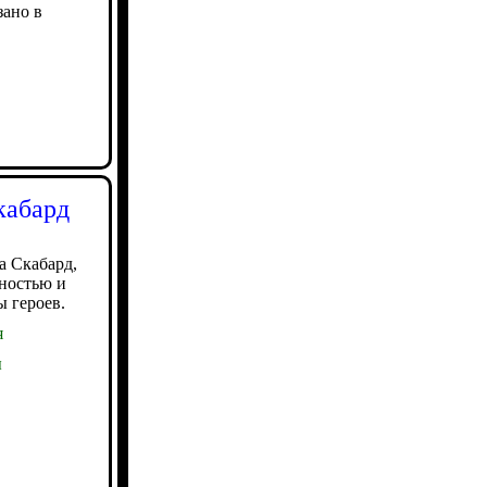
зано в
кабард
а Скабард,
ностью и
 героев.
я
ы