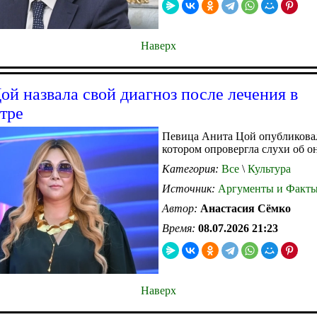
Наверх
ой назвала свой диагноз после лечения в
тре
Певица Анита Цой опубликовал
котором опровергла слухи об о
Категория:
Все
\
Культура
Источник:
Аргументы и Факт
Автор:
Анастасия Сёмко
Время:
08.07.2026 21:23
Наверх