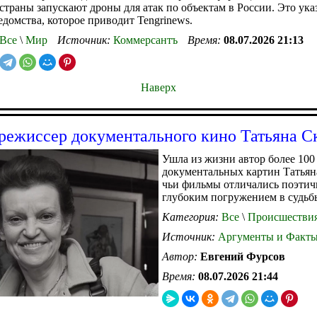
страны запускают дроны для атак по объектам в России. Это ука
едомства, которое приводит Tengrinews.
Все
\
Мир
Источник:
Коммерсантъ
Время:
08.07.2026 21:13
Наверх
режиссер документального кино Татьяна С
Ушла из жизни автор более 100
документальных картин Татьян
чьи фильмы отличались поэтич
глубоким погружением в судьбы
Категория:
Все
\
Происшестви
Источник:
Аргументы и Факт
Автор:
Евгений Фурсов
Время:
08.07.2026 21:44