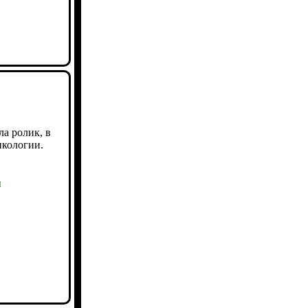
а ролик, в
нкологии.
ы