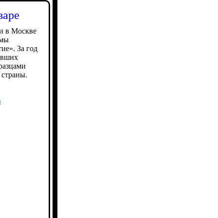
варе
и в Москве
ммы
ие». За год
ивших
бразцами
 страны.
ы