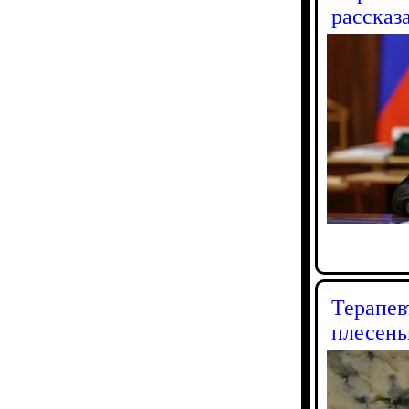
рассказ
Терапев
плесен