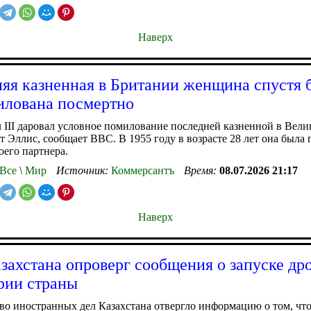
Наверх
яя казненная в Британии женщина спустя 
илована посмертно
 III даровал условное помилование последней казненной в Вел
 Эллис, сообщает BBC. В 1955 году в возрасте 28 лет она была 
оего партнера.
Все
\
Мир
Источник:
Коммерсантъ
Время:
08.07.2026 21:17
Наверх
ахстана опроверг сообщения о запуске дро
рии страны
о иностранных дел Казахстана отвергло информацию о том, что