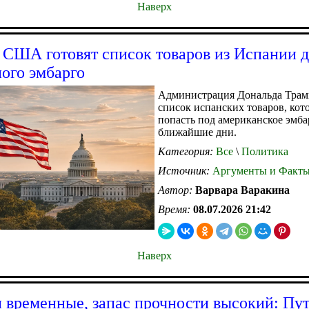
Наверх
o: США готовят список товаров из Испании 
ого эмбарго
Администрация Дональда Трам
список испанских товаров, кот
попасть под американское эмба
ближайшие дни.
Категория:
Все
\
Политика
Источник:
Аргументы и Факт
Автор:
Варвара Варакина
Время:
08.07.2026 21:42
Наверх
 временные, запас прочности высокий: Пу