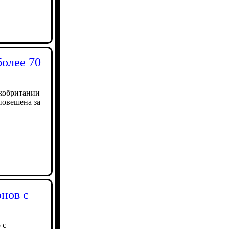
более 70
икобритании
повешена за
нов с
 с