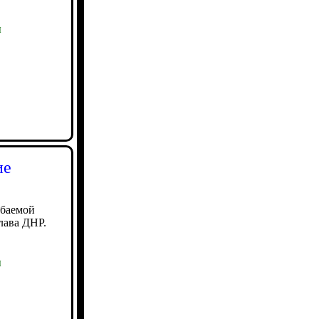
ы
ие
ибаемой
глава ДНР.
ы