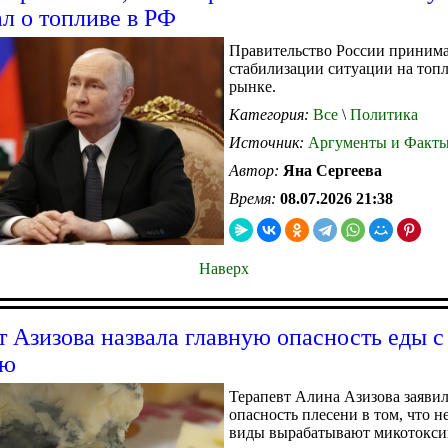
ал о топливе в РФ
Правительство России принима
стабилизации ситуации на топ
рынке.
Категория:
Все
\
Политика
Источник:
Аргументы и Факт
Автор:
Яна Сергеева
Время:
08.07.2026 21:38
Наверх
т Азизова назвала главную опасность еды с
ью
Терапевт Алина Азизова заявил
опасность плесени в том, что н
виды вырабатывают микотокси