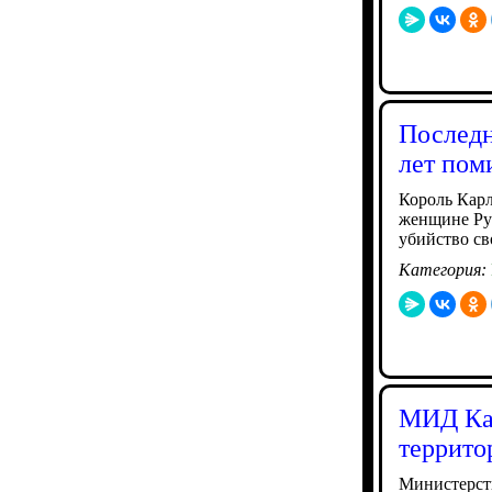
Последн
лет пом
Король Карл
женщине Рут
убийство св
Категория:
МИД Каз
террито
Министерств