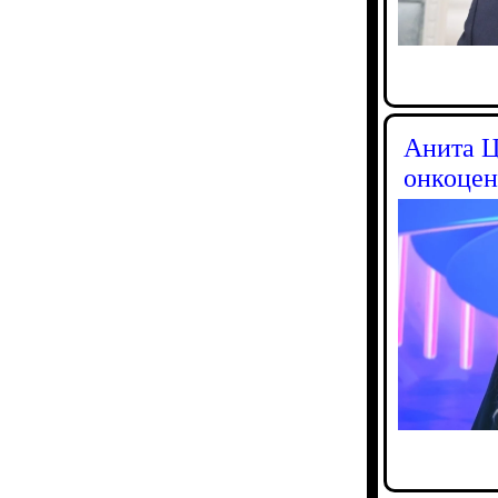
Анита Ц
онкоцен