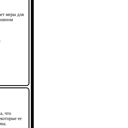
ет меры для
ливном
ы
а, что
екоторые ее
ны.