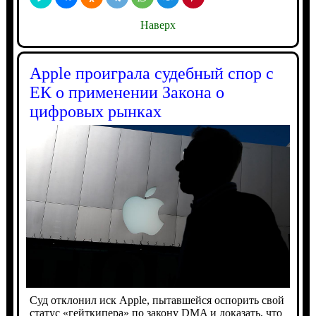
Наверх
Apple проиграла судебный спор с
ЕК о применении Закона о
цифровых рынках
Суд отклонил иск Apple, пытавшейся оспорить свой
статус «гейткипера» по закону DMA и доказать, что