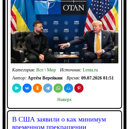
Категория:
Все
\
Мир
Источник:
Lenta.ru
Автор:
Артём Верейкин
Время:
09.07.2026 01:51
Наверх
В США заявили о как минимум
временном прекращении