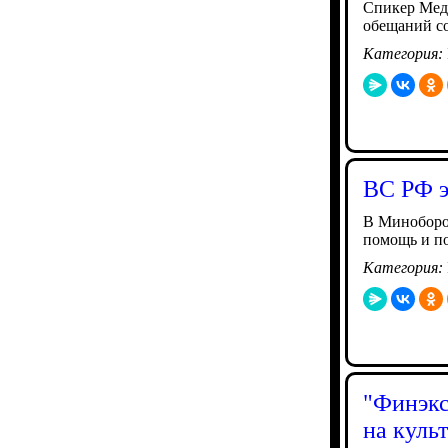
Спикер Медж
обещаний со
Категория:
ВС РФ э
В Миноборо
помощь и п
Категория:
"Финэкс
на куль