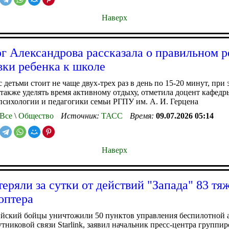
Наверх
г Александрова рассказала о правильном 
вки ребенка к школе
с детьми стоит не чаще двух-трех раз в день по 15-20 минут, при 
также уделять время активному отдыху, отметила доцент кафедр
психологии и педагогики семьи РГПУ им. А. И. Герцена
Все
\
Общество
Источник:
ТАСС
Время:
09.07.2026 05:14
Наверх
еряли за сутки от действий "Запада" 83 тя
оптера
ийский бойцы уничтожили 50 пунктов управления беспилотной 
тниковой связи Starlink, заявил начальник пресс-центра группи