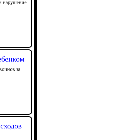
 и нарушение
ебенком
воинов за
сходов