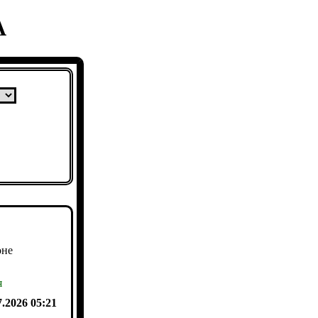
А
оне
я
7.2026 05:21