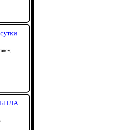
 сутки
тавом,
и БПЛА
6