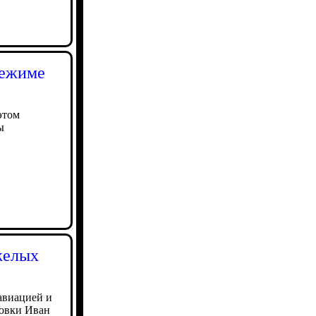
режиме
этом
ы
желых
авиацией и
ровки Иван