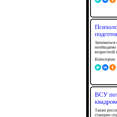
Психоло
подгото
Заниматься 
необходимо 
возрастной 
Категория:
ВСУ пот
квадрок
Также росс
станцию спу