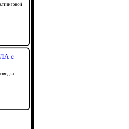
салтинговой
ПЛА с
азведка