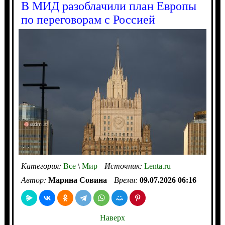
В МИД разоблачили план Европы
по переговорам с Россией
Категория:
Все
\
Мир
Источник:
Lenta.ru
Автор:
Марина Совина
Время:
09.07.2026 06:16
Наверх