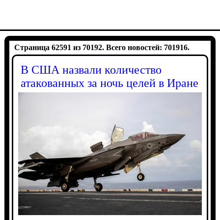
Страница 62591 из 70192. Всего новостей: 701916.
В США назвали количество
атакованных за ночь целей в Иране