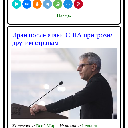
Наверх
Иран после атаки США пригрозил
другим странам
Категория:
Все
\
Мир
Источник:
Lenta.ru