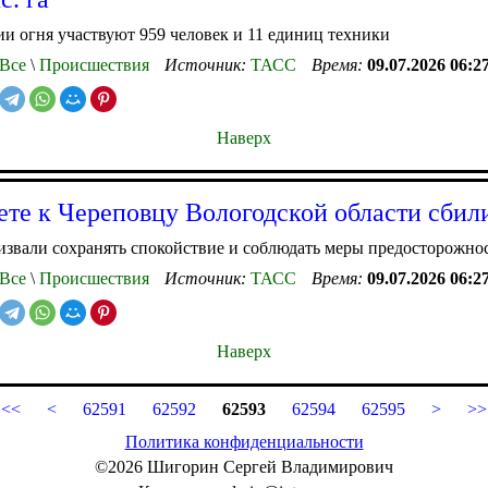
и огня участвуют 959 человек и 11 единиц техники
Все
\
Происшествия
Источник:
ТАСС
Время:
09.07.2026 06:2
Наверх
ете к Череповцу Вологодской области сби
звали сохранять спокойствие и соблюдать меры предосторожно
Все
\
Происшествия
Источник:
ТАСС
Время:
09.07.2026 06:2
Наверх
<<
<
62591
62592
62593
62594
62595
>
>>
Политика конфиденциальности
©2026 Шигорин Сергей Владимирович