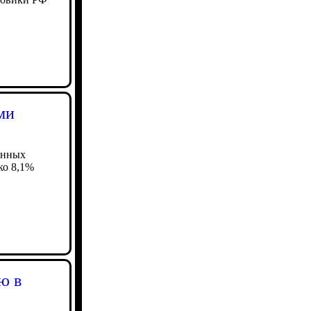
ми
енных
ко 8,1%
ю в