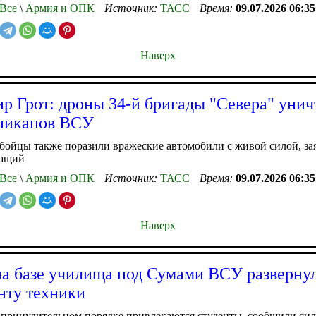
Все
\
Армия и ОПК
Источник:
ТАСС
Время:
09.07.2026 06:35
Наверх
р Грот: дроны 34-й бригады "Севера" уни
пикапов ВСУ
бойцы также поразили вражеские автомобили с живой силой, за
жащий
Все
\
Армия и ОПК
Источник:
ТАСС
Время:
09.07.2026 06:35
Наверх
а базе училища под Сумами ВСУ разверну
нту техники
 принудительном порядке привлекаются студенты, сообщили си