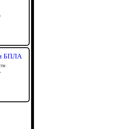
7
ли БПЛА
сти
7