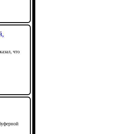
й,
азал, что
 буферной