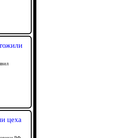
чтожили
явил
ли цеха
ловики РФ