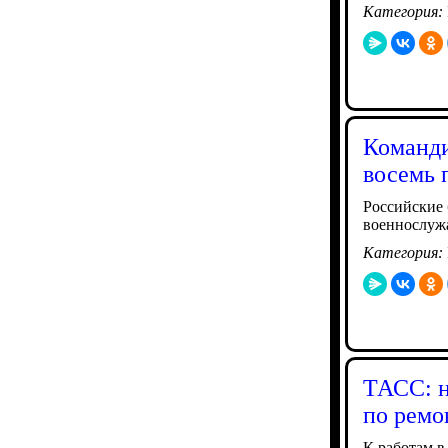
Категория:
Команди
восемь 
Российские 
военнослу
Категория:
ТАСС: н
по ремо
К работам в