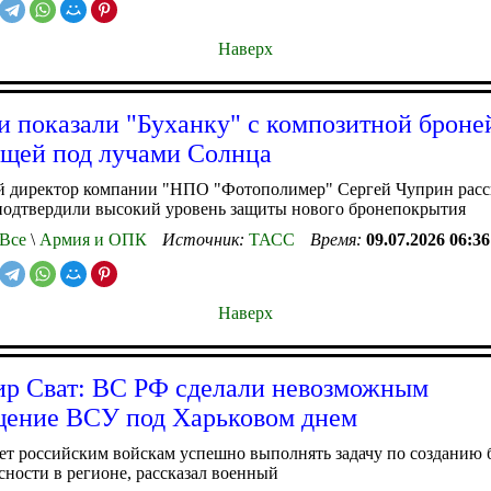
Наверх
и показали "Буханку" с композитной броне
щей под лучами Солнца
й директор компании "НПО "Фотополимер" Сергей Чуприн расск
подтвердили высокий уровень защиты нового бронепокрытия
Все
\
Армия и ОПК
Источник:
ТАСС
Время:
09.07.2026 06:36
Наверх
р Сват: ВС РФ сделали невозможным
ение ВСУ под Харьковом днем
ет российским войскам успешно выполнять задачу по созданию
сности в регионе, рассказал военный