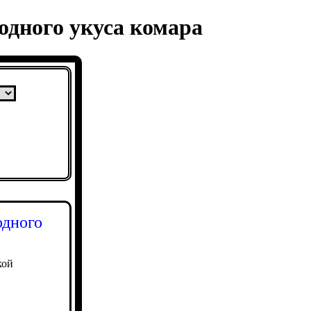
одного укуса комара
одного
кой