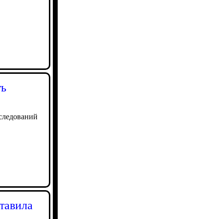
ть
следований
тавила