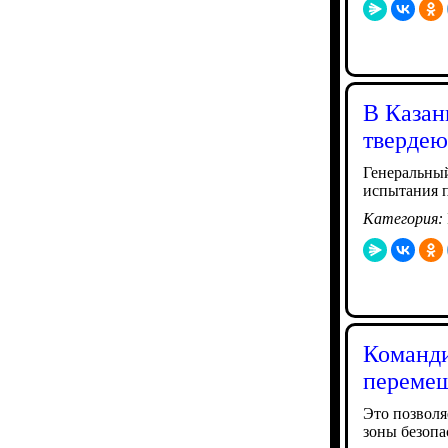
В Казан
твердею
Генеральны
испытания 
Категория:
Команди
перемещ
Это позволя
зоны безопа