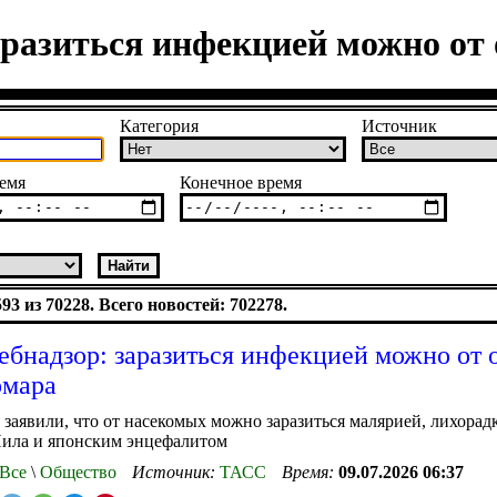
аразиться инфекцией можно от 
Категория
Источник
емя
Конечное время
3 из 70228. Всего новостей: 702278.
ебнадзор: заразиться инфекцией можно от 
омара
 заявили, что от насекомых можно заразиться малярией, лихорад
Нила и японским энцефалитом
Все
\
Общество
Источник:
ТАСС
Время:
09.07.2026 06:37