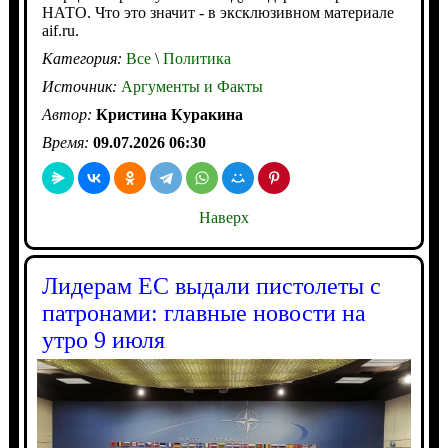
НАТО. Что это значит - в эксклюзивном материале
aif.ru.
Категория:
Все
\
Политика
Источник:
Аргументы и Факты
Автор:
Кристина Куракина
Время:
09.07.2026 06:30
Наверх
Лидерам ЕС выдали пистолеты с
патронами: главные новости на
утро 9 июля