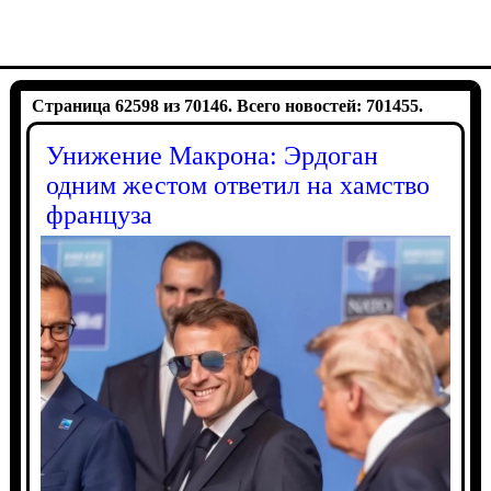
Страница 62598 из 70146. Всего новостей: 701455.
Унижение Макрона: Эрдоган
одним жестом ответил на хамство
француза