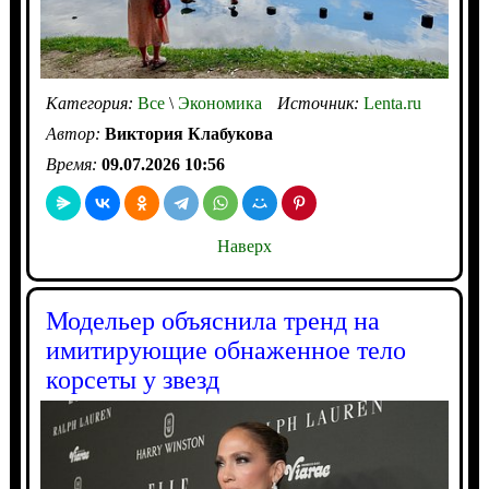
Категория:
Все
\
Экономика
Источник:
Lenta.ru
Автор:
Виктория Клабукова
Время:
09.07.2026 10:56
Наверх
Модельер объяснила тренд на
имитирующие обнаженное тело
корсеты у звезд