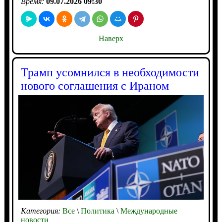
Время:
09.07.2026 09:30
Наверх
Трамп усомнился в необходимости
нового соглашения с Ираном
Категория:
Все
\
Политика
\
Международные
новости