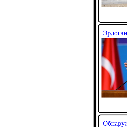
Эрдоган
Обнаруж