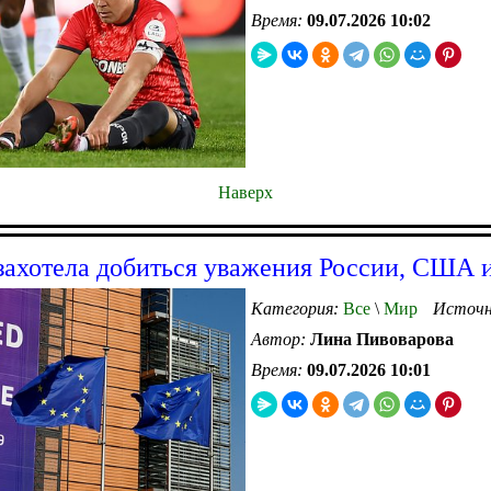
Время:
09.07.2026 10:02
Наверх
захотела добиться уважения России, США 
Категория:
Все
\
Мир
Источн
Автор:
Лина Пивоварова
Время:
09.07.2026 10:01