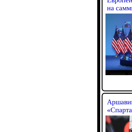
на сам
Аршавин
«Спарта