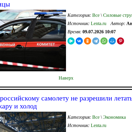
ицы
Категория:
Все
\
Силовые стру
Источник:
Lenta.ru
Автор:
Ан
Время:
09.07.2026 10:07
Наверх
российскому самолету не разрешили летать
жару и холод
Категория:
Все
\
Экономика
Источник:
Lenta.ru