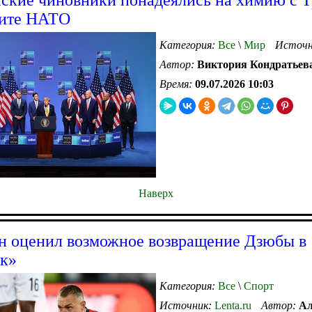
мите НАТО
Категория:
Все
\
Мир
Источн
Автор:
Виктория Кондратьев
Время:
09.07.2026 10:03
Наверх
 оценил возможное возвращение Дзюбы в
к»
Категория:
Все
\
Спорт
Источник:
Lenta.ru
Автор:
Ал