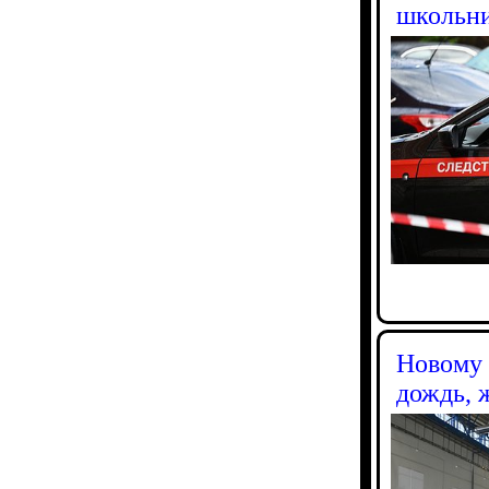
школьн
Новому 
дождь, 