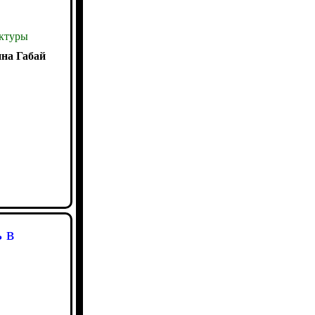
ктуры
на Габай
 в