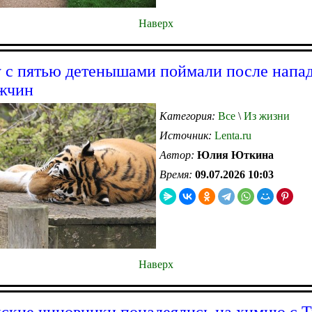
Наверх
 с пятью детенышами поймали после напад
жчин
Категория:
Все
\
Из жизни
Источник:
Lenta.ru
Автор:
Юлия Юткина
Время:
09.07.2026 10:03
Наверх
ские чиновники понадеялись на химию с 