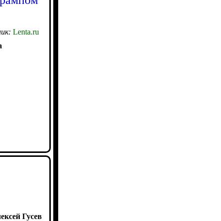
ик:
Lenta.ru
а
ексей Гусев