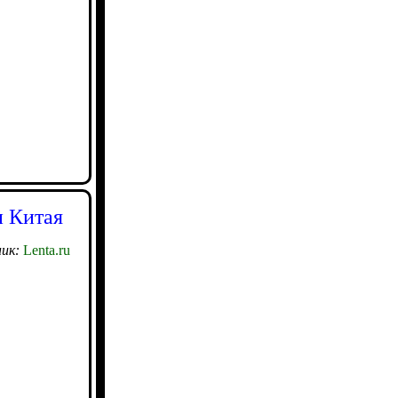
и Китая
ик:
Lenta.ru