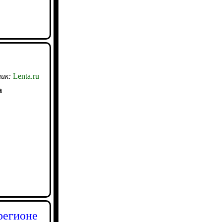
ик:
Lenta.ru
а
регионе