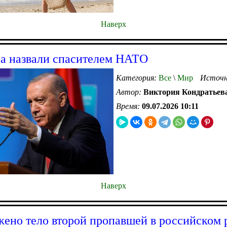
Наверх
а назвали спасителем НАТО
Категория:
Все
\
Мир
Источн
Автор:
Виктория Кондратьев
Время:
09.07.2026 10:11
Наверх
ено тело второй пропавшей в российском 