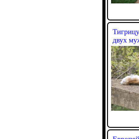
Тигрицу
двух му
Европей