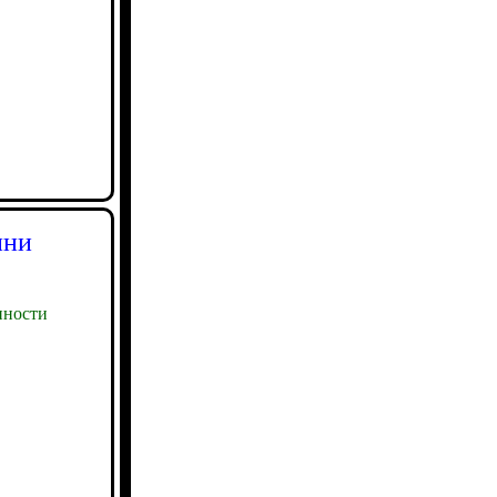
ини
ности