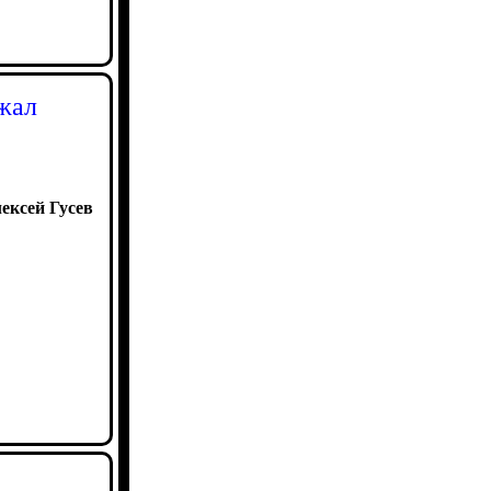
жал
ексей Гусев