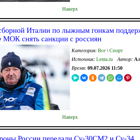
Наверх
сборной Италии по лыжным гонкам поддер
 МОК снять санкции с россиян
Категория:
Все
\
Спорт
Источник:
Lenta.ru
Автор:
Ал
Время:
09.07.2026 11:50
Наверх
оны России передали Су-30СМ2 и Су-34