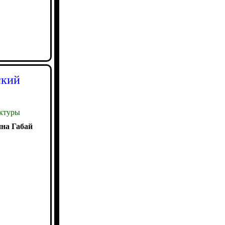
ский
ктуры
на Габай