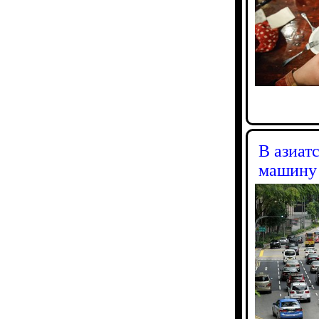
В азиат
машину 