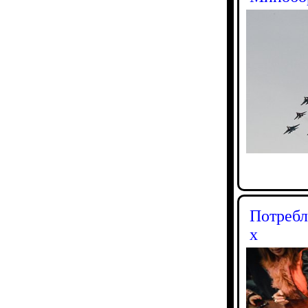
Потребл
х