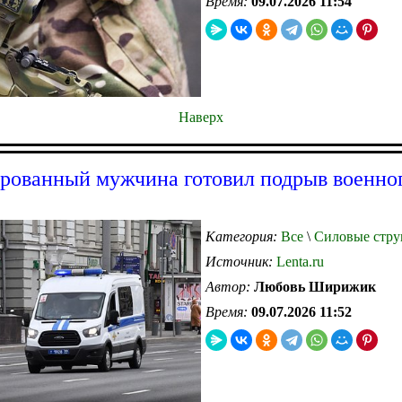
Время:
09.07.2026 11:54
Наверх
рованный мужчина готовил подрыв военног
Категория:
Все
\
Силовые стру
Источник:
Lenta.ru
Автор:
Любовь Ширижик
Время:
09.07.2026 11:52