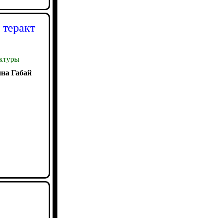
 теракт
ктуры
на Габай