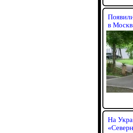
Появили
в Москв
На Укра
«Северн