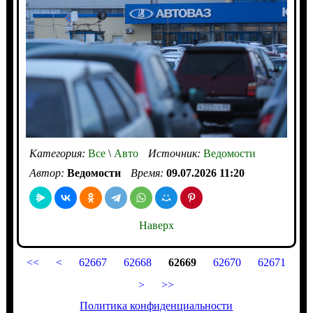
Категория:
Все
\
Авто
Источник:
Ведомости
Автор:
Ведомости
Время:
09.07.2026 11:20
Наверх
<<
<
62667
62668
62669
62670
62671
>
>>
Политика конфиденциальности