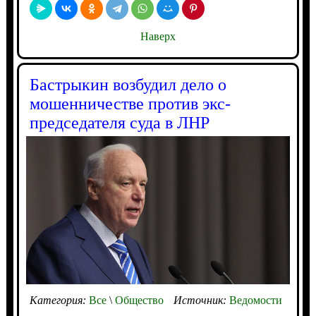
Наверх
Бастрыкин возбудил дело о
мошенничестве против экс-
председателя суда в ЛНР
Категория:
Все
\
Общество
Источник:
Ведомости