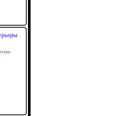
урьеры
ктуры