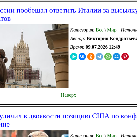
сии пообещал ответить Италии за высылк
тов
Категория:
Все
\
Мир
Источн
Автор:
Виктория Кондратьев
Время:
09.07.2026 12:49
Наверх
уличил в двоякости позицию США по конф
ине
Категория:
Все
\
Мир
Источн