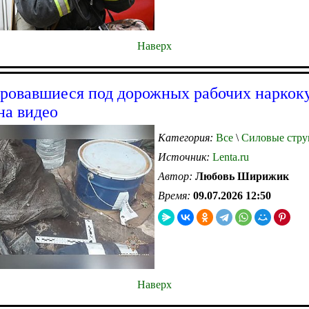
Наверх
ровавшиеся под дорожных рабочих наркок
на видео
Категория:
Все
\
Силовые стру
Источник:
Lenta.ru
Автор:
Любовь Ширижик
Время:
09.07.2026 12:50
Наверх