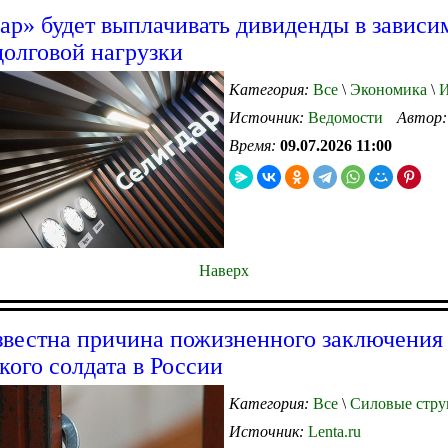
ар» будет выплачивать дивиденды в зависи
долговой нагрузки
Категория:
Все
\
Экономика
\
И
Источник:
Ведомости
Автор
Время:
09.07.2026 11:00
Наверх
звестна причина пожизненного заключения
кого солдата в России
Категория:
Все
\
Силовые стру
Источник:
Lenta.ru