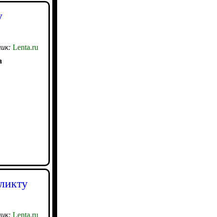
у
ик:
Lenta.ru
а
ликту
ик:
Lenta.ru