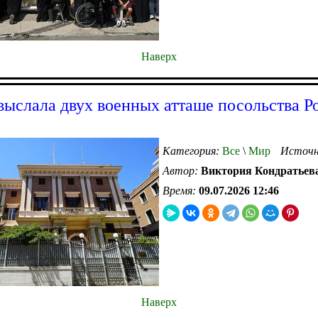
Наверх
выслала двух военных атташе посольства Р
Категория:
Все
\
Мир
Источн
Автор:
Виктория Кондратьев
Время:
09.07.2026 12:46
Наверх