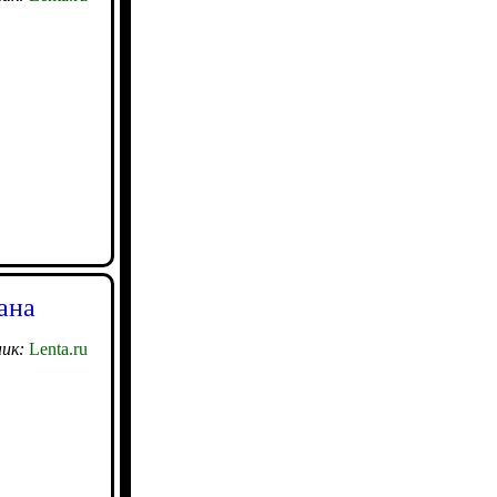
ана
ик:
Lenta.ru