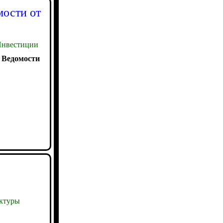
мости от
нвестиции
:
Ведомости
ктуры