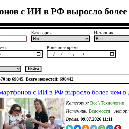
нов с ИИ в РФ выросло более 
Категория
Источник
емя
Конечное время
0 из 69845. Всего новостей: 698442.
мартфонов с ИИ в РФ выросло более чем в 
Категория:
Все
\
Технологии
Источник:
Ведомости
Автор
Время:
09.07.2026 11:11