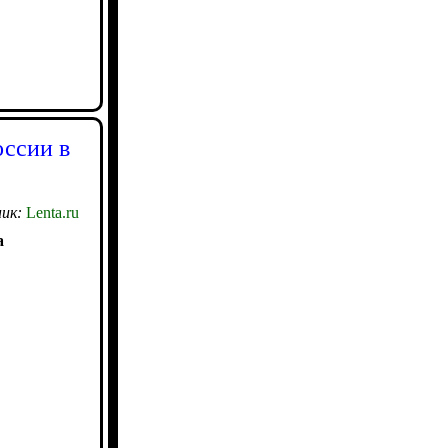
оссии в
ик:
Lenta.ru
а