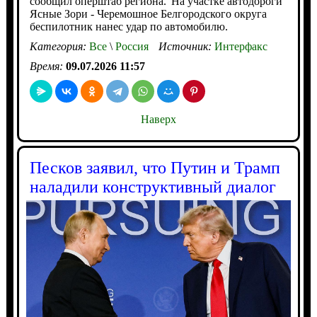
сообщил оперштаб региона."На участке автодороги
Ясные Зори - Черемошное Белгородского округа
беспилотник нанес удар по автомобилю.
Категория:
Все
\
Россия
Источник:
Интерфакс
Время:
09.07.2026 11:57
Наверх
Песков заявил, что Путин и Трамп
наладили конструктивный диалог