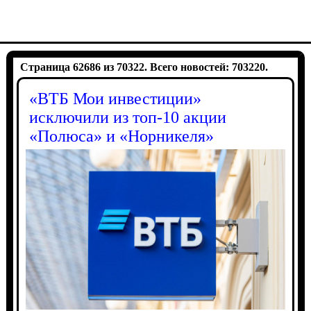
Страница 62686 из 70322. Всего новостей: 703220.
«ВТБ Мои инвестиции»
исключили из топ-10 акции
«Полюса» и «Норникеля»