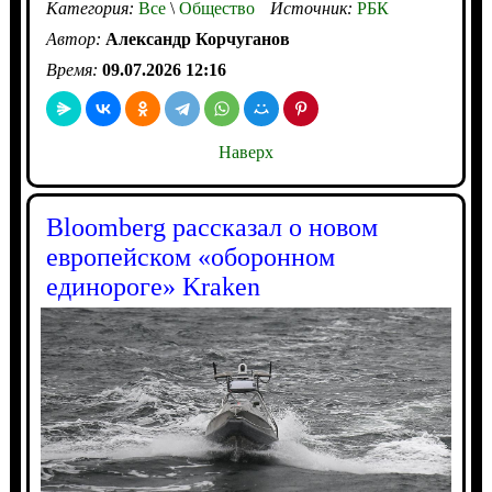
Категория:
Все
\
Общество
Источник:
РБК
Автор:
Александр Корчуганов
Время:
09.07.2026 12:16
Наверх
Bloomberg рассказал о новом
европейском «оборонном
единороге» Kraken