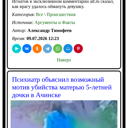
Игнатов в эксклюзивном комментарии aif.ru сказал,
как врагу удалось обмануть девушку.
Категория:
Все
\
Происшествия
Источник:
Аргументы и Факты
Автор:
Александр Тимофеев
Время:
09.07.2026 12:23
Наверх
Психиатр объяснил возможный
мотив убийства матерью 5-летней
дочки в Ачинске