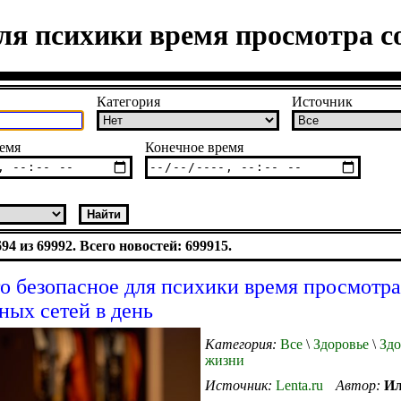
ля психики время просмотра с
Категория
Источник
емя
Конечное время
4 из 69992. Всего новостей: 699915.
о безопасное для психики время просмотра
ных сетей в день
Категория:
Все
\
Здоровье
\
Здо
жизни
Источник:
Lenta.ru
Автор:
Ил