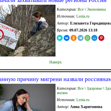
Категория:
Все
\
Экономика
Источник:
Lenta.ru
Автор:
Елизавета Городищев
Время:
09.07.2026 13:18
Наверх
нную причину мигрени назвали россияна
Категория:
Все
\
Здоровье
\
Здо
жизни
Источник:
Lenta.ru
Автор:
Анна Харитонова