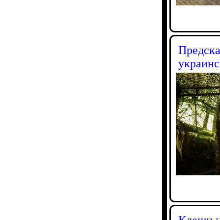
Предска
украинс
Клещи н