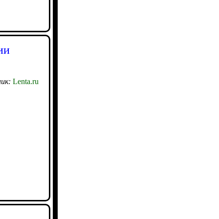
ии
ик:
Lenta.ru