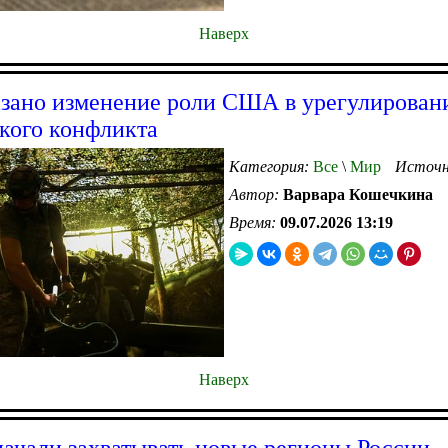
Наверх
зано изменение роли США в урегулирован
кого конфликта
Категория:
Все
\
Мир
Источн
Автор:
Варвара Кошечкина
Время:
09.07.2026 13:19
Наверх
ачали захватывать новые регионы России