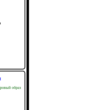
а
м
ровый образ