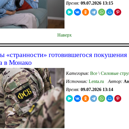
Время:
09.07.2026 13:15
Наверх
ы «странности» готовившегося покушения 
а в Монако
Категория:
Все
\
Силовые стру
Источник:
Lenta.ru
Автор:
Ан
Время:
09.07.2026 13:14