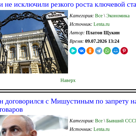
и не исключили резкого роста ключевой ст
Категория:
Все
\
Экономика
Источник:
Lenta.ru
Автор:
Платон Щукин
Время:
09.07.2026 13:24
Наверх
 договорился с Мишустиным по запрету н
товаров
Категория:
Все
\
Бывший ССС
Источник:
Lenta.ru