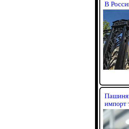
В Росси
Пашинян
импорт 