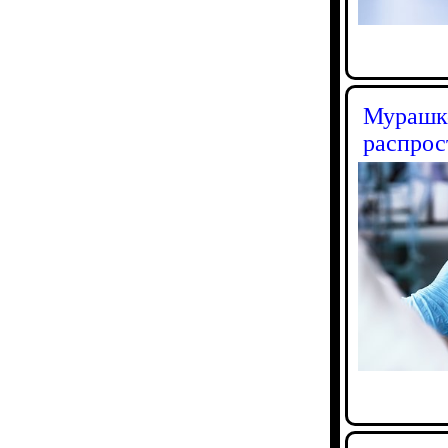
Мурашко
распрос