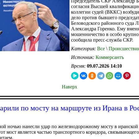
Председатель СКР Александр Б
согласия Высшей квалификаци
коллегии судей (ВККС) возбуд
дело против бывшего председа
Беловодского районного суда 
Александра Горенко. Ему вмен
мошенничество в особо крупно
сообщила пресс-служба СКР.
Категория:
Все
\
Происшестви
Источник:
Коммерсантъ
Время:
09.07.2026 14:10
Наверх
рили по мосту на маршруте из Ирана в Ро
й ночью нанесли удар по железнодорожному мосту в иранской
тот мост является частью транспортного коридора, связывающего
итаем.