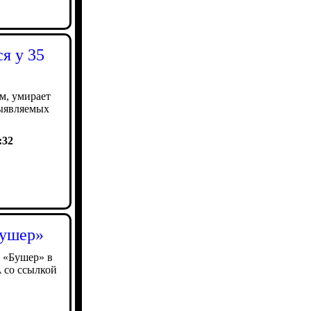
ся у 35
м, умирает
выявляемых
:32
Бушер»
 «Бушер» в
 со ссылкой