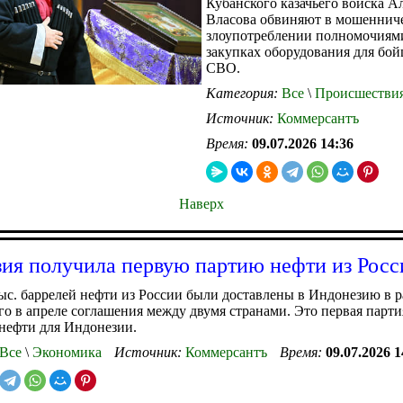
Кубанского казачьего войска А
Власова обвиняют в мошенниче
злоупотреблении полномочиям
закупках оборудования для бой
СВО.
Категория:
Все
\
Происшестви
Источник:
Коммерсантъ
Время:
09.07.2026 14:36
Наверх
ия получила первую партию нефти из Росс
ыс. баррелей нефти из России были доставлены в Индонезию в 
о в апреле соглашения между двумя странами. Это первая парти
нефти для Индонезии.
Все
\
Экономика
Источник:
Коммерсантъ
Время:
09.07.2026 1