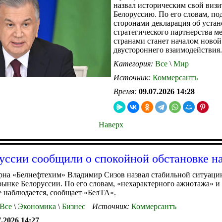
назвал историческим свой визи
Белоруссию. По его словам, по
сторонами декларация об уста
стратегического партнерства м
странами станет началом новой
двустороннего взаимодействия.
Категория:
Все
\
Мир
Источник:
Коммерсантъ
Время:
09.07.2026 14:28
Наверх
уссии сообщили о спокойной обстановке н
рна «Белнефтехим» Владимир Сизов назвал стабильной ситуаци
ынке Белоруссии. По его словам, «нехарактерного ажиотажа» и 
е наблюдается, сообщает «БелТА».
Все
\
Экономика
\
Бизнес
Источник:
Коммерсантъ
7.2026 14:27