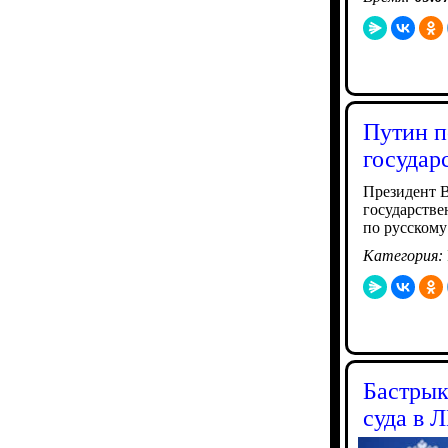
Путин п
государ
Президент 
государстве
по русскому
Категория:
Бастрык
суда в 