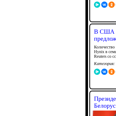
В США с
предло
Количество 
Hynix в сем
Reuters со 
Категория:
Президе
Белору