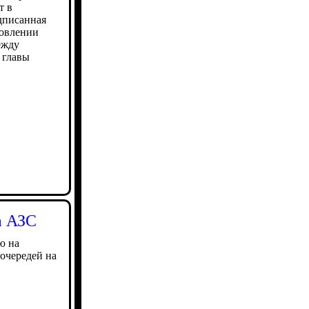
т в
дписанная
новлении
ежду
 главы
а АЗС
ю на
очередей на