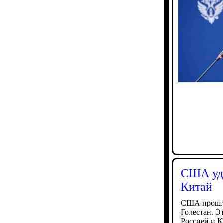
США уда
Китай
США прошло
Голестан. Э
Россией и К