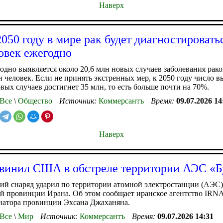
Наверх
2050 году в мире рак будет диагностировать
овек ежегодно
одно выявляется около 20,6 млн новых случаев заболевания рако
н человек. Если не принять экстренных мер, к 2050 году число 
вых случаев достигнет 35 млн, то есть больше почти на 70%.
Все
\
Общество
Источник:
Коммерсантъ
Время:
09.07.2026 14
Наверх
винил США в обстреле территории АЭС «
й снаряд ударил по территории атомной электростанции (АЭС)
 провинции Ирана. Об этом сообщает иранское агентство IRNA
натора провинции Эхсана Джаханяна.
Все
\
Мир
Источник:
Коммерсантъ
Время:
09.07.2026 14:31