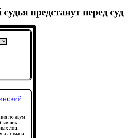
судья предстанут перед суд
чинский
ния по двум
 бывших
ных лиц.
я и атамана