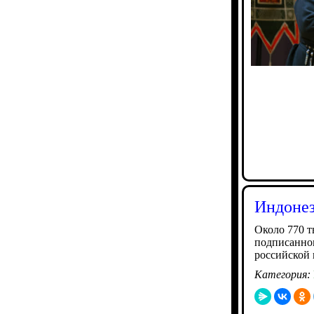
Индонез
Около 770 т
подписанног
российской 
Категория: