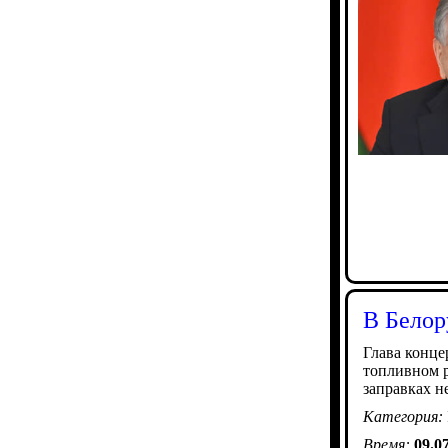
В Белор
Глава конце
топливном р
заправках н
Категория:
Время:
09.0