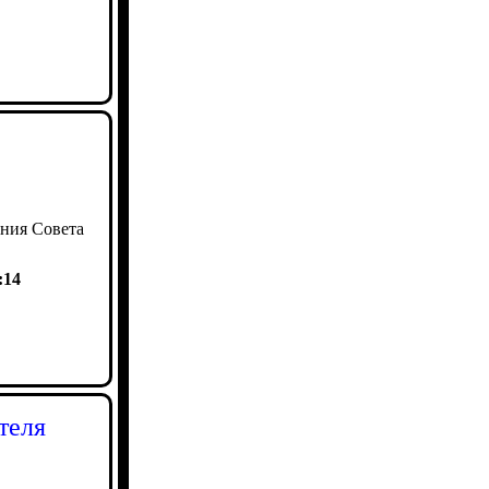
ания Совета
:14
теля