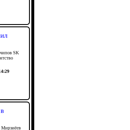
сил
 чипов SK
ентство
14:29
 в
т Мирзиёев