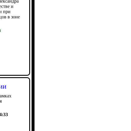
лександра
стве и
и при
цов в зоне
я
ии
рамках
я
4:33