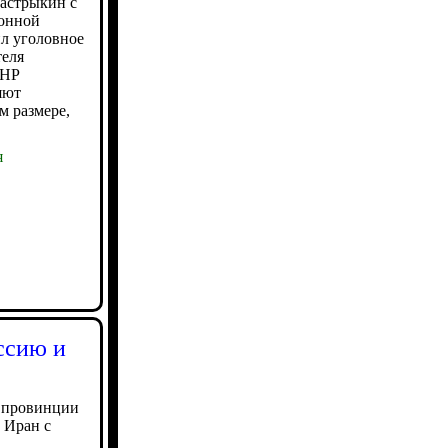
астрыкин с
онной
ил уголовное
теля
ЛНР
яют
м размере,
я
ссию и
 провинции
 Иран с