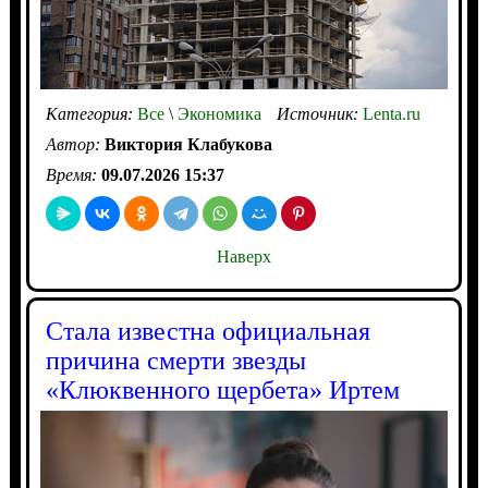
Категория:
Все
\
Экономика
Источник:
Lenta.ru
Автор:
Виктория Клабукова
Время:
09.07.2026 15:37
Наверх
Стала известна официальная
причина смерти звезды
«Клюквенного щербета» Иртем