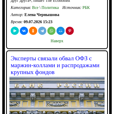
друг друга», пишет The Economist
Категория:
Все
\
Политика
Источник:
РБК
Автор:
Елена Чернышова
Время:
09.07.2026 15:23
Наверх
Эксперты связали обвал ОФЗ с
маржин-коллами и распродажами
крупных фондов