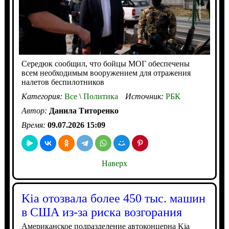
Середюк сообщил, что бойцы МОГ обеспечены
всем необходимым вооружением для отражения
налетов беспилотников
Категория:
Все
\
Политика
Источник:
РБК
Автор:
Данила Титоренко
Время:
09.07.2026 15:09
Наверх
Kia отозвала более 450 тыс. машин
в США из-за риска возгорания
Американское подразделение автоконцерна Kia