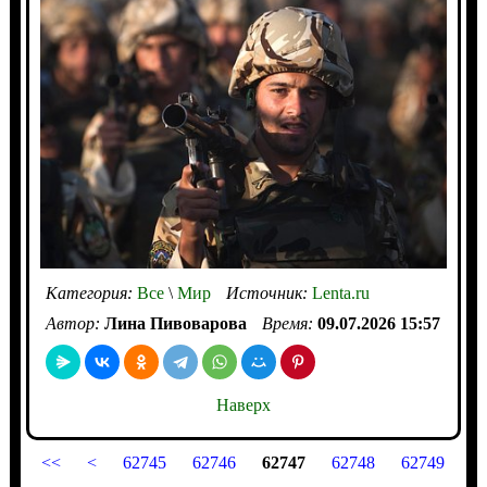
Категория:
Все
\
Мир
Источник:
Lenta.ru
Автор:
Лина Пивоварова
Время:
09.07.2026 15:57
Наверх
<<
<
62745
62746
62747
62748
62749