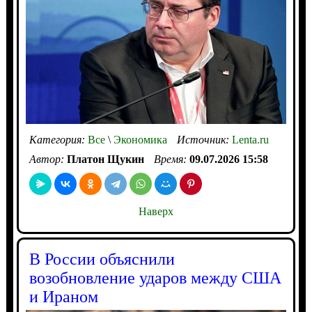
Категория:
Все
\
Экономика
Источник:
Lenta.ru
Автор:
Платон Щукин
Время:
09.07.2026 15:58
Наверх
В России объяснили
возобновление ударов между США
и Ираном