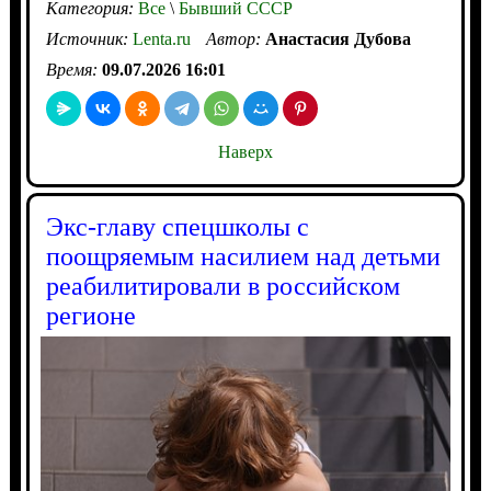
Категория:
Все
\
Бывший СССР
Источник:
Lenta.ru
Автор:
Анастасия Дубова
Время:
09.07.2026 16:01
Наверх
Экс-главу спецшколы с
поощряемым насилием над детьми
реабилитировали в российском
регионе