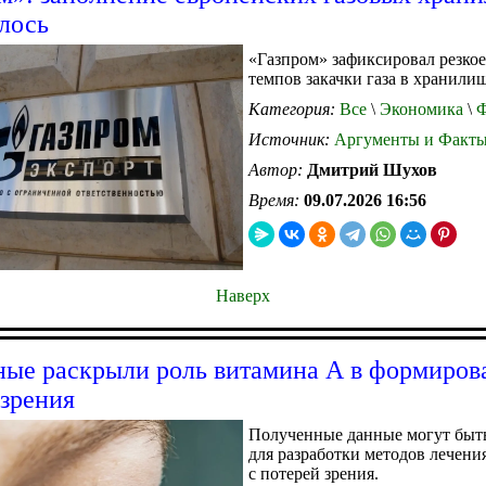
лось
«Газпром» зафиксировал резко
темпов закачки газа в хранили
Категория:
Все
\
Экономика
\
Ф
Источник:
Аргументы и Факт
Автор:
Дмитрий Шухов
Время:
09.07.2026 16:56
Наверх
ные раскрыли роль витамина А в формиров
 зрения
Полученные данные могут быт
для разработки методов лечени
с потерей зрения.