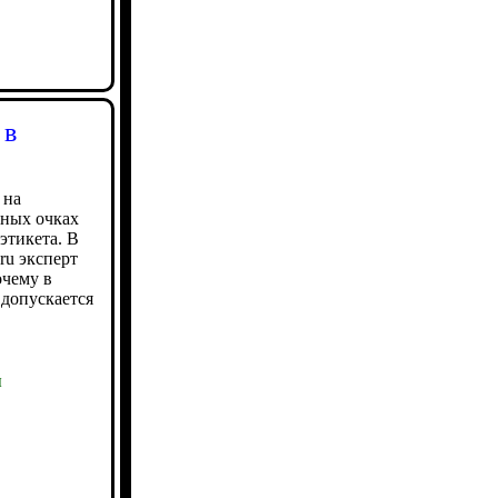
 в
 на
мных очках
этикета. В
ru эксперт
очему в
 допускается
ы