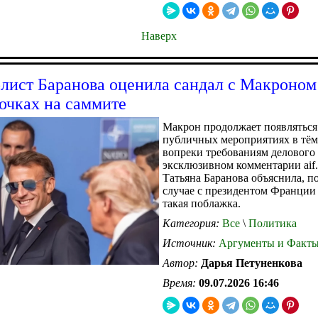
Наверх
лист Баранова оценила сандал с Макроном
очках на саммите
Макрон продолжает появляться
публичных мероприятиях в тё
вопреки требованиям делового 
эксклюзивном комментарии aif.
Татьяна Баранова объяснила, п
случае с президентом Франции
такая поблажка.
Категория:
Все
\
Политика
Источник:
Аргументы и Факт
Автор:
Дарья Петуненкова
Время:
09.07.2026 16:46