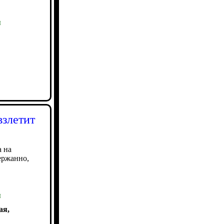
ы
взлетит
а на
ержанно,
ы
ая,