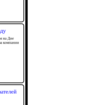
оду
м на Дне
за компании
вателей