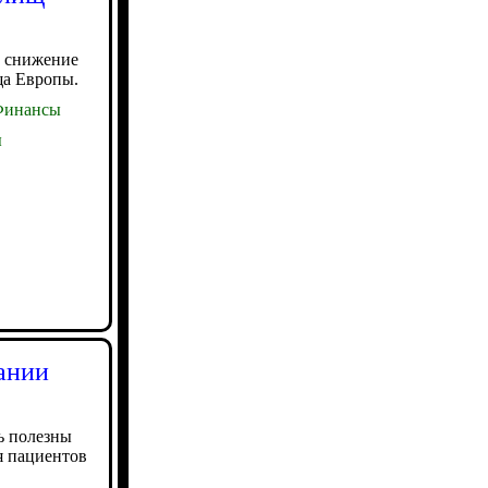
е снижение
ща Европы.
инансы
ы
ании
ь полезны
я пациентов