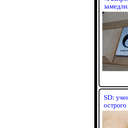
замедли
SD: уче
острого