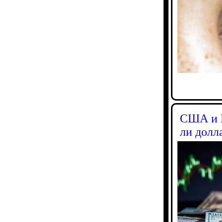
США и И
ли долл