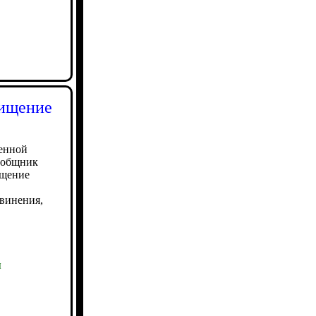
хищение
енной
сообщник
ищение
бвинения,
ы