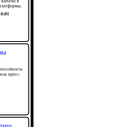
 каналы в
платформы.
16:01
ва
способность
ила пресс-
илищ