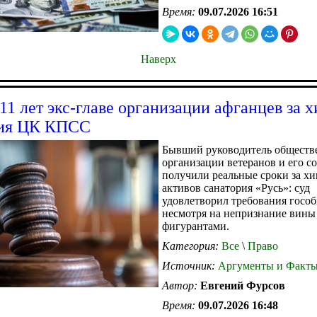
Время:
09.07.2026 16:51
Наверх
 11 лет экс-главе организации афганцев за 
рия ЦК КПСС
Бывший руководитель обществ
организации ветеранов и его 
получили реальные сроки за х
активов санатория «Русь»: суд
удовлетворил требования госо
несмотря на непризнание вины
фигурантами.
Категория:
Все
\
Право
Источник:
Аргументы и Факт
Автор:
Евгений Фурсов
Время:
09.07.2026 16:48