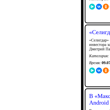
«Селигд
«Селигдар» 
инвестора з
Дмитрий Па
Категория:
Время:
09.0
В «Макс
Android