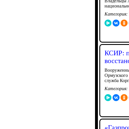
Владельцы A
национально
Категория:
КСИР: п
восстан
Вооруженны
Ормузского 
служба Кор
Категория:
«Газпро