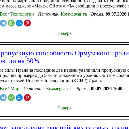
ndroid-смартфонов получили возможность создавать публичные
м мессенджере «Макс». Об этом «Ъ» сообщили в пресс-службе 
Все
\
Технологии
Источник:
Коммерсантъ
Время:
09.07.2026 
Наверх
ропускную способность Ормузского проли
овили на 50%
е силы Ирана за последние две недели увеличили пропускную 
пролива примерно до 50% от довоенного уровня. Об этом сообщ
пуса стражей Исламской революции (КСИР) Ирана.
Все
\
Мир
Источник:
Коммерсантъ
Время:
09.07.2026 16:00
Наверх
м»: заполнение европейских газовых хран