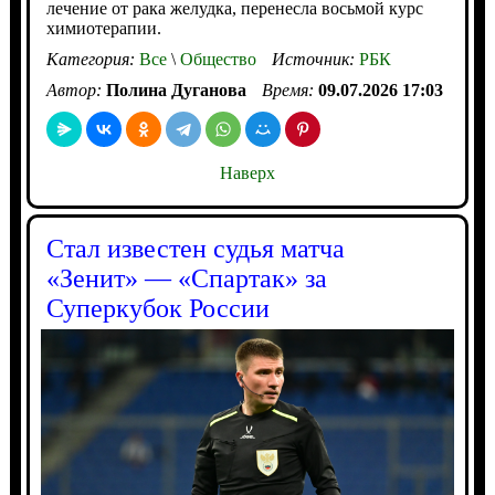
лечение от рака желудка, перенесла восьмой курс
химиотерапии.
Категория:
Все
\
Общество
Источник:
РБК
Автор:
Полина Дуганова
Время:
09.07.2026 17:03
Наверх
Стал известен судья матча
«Зенит» — «Спартак» за
Суперкубок России