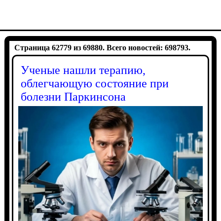
Страница 62779 из 69880. Всего новостей: 698793.
Ученые нашли терапию,
облегчающую состояние при
болезни Паркинсона